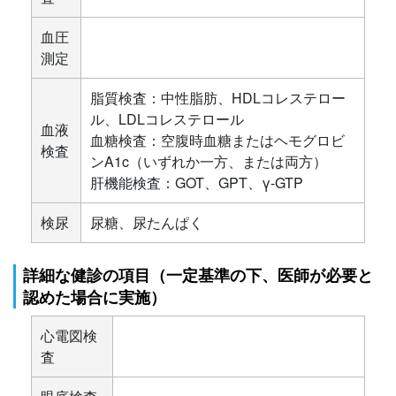
血圧
測定
脂質検査：中性脂肪、HDLコレステロー
ル、LDLコレステロール
血液
血糖検査：空腹時血糖またはヘモグロビ
検査
ンA1c（いずれか一方、または両方）
肝機能検査：GOT、GPT、γ-GTP
検尿
尿糖、尿たんぱく
詳細な健診の項目（一定基準の下、医師が必要と
認めた場合に実施）
心電図検
査