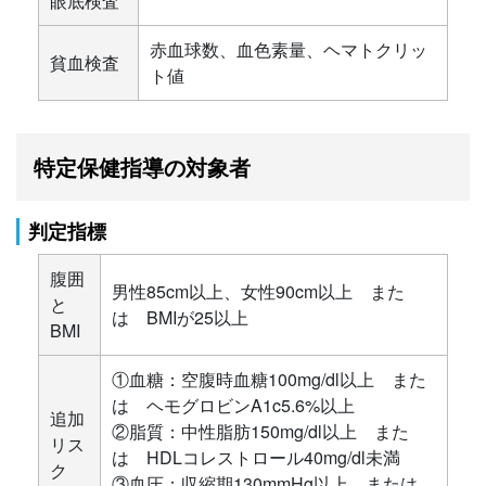
眼底検査
赤血球数、血色素量、ヘマトクリッ
貧血検査
ト値
特定保健指導の対象者
判定指標
腹囲
男性85cm以上、女性90cm以上 また
と
は BMIが25以上
BMI
①血糖：空腹時血糖100mg/dl以上 また
は ヘモグロビンA1c5.6%以上
追加
②脂質：中性脂肪150mg/dl以上 また
リス
は HDLコレストロール40mg/dl未満
ク
③血圧：収縮期130mmHg以上 または