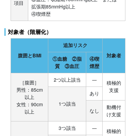
項目
拡張期85mmHg以上
④喫煙歴
対象者（階層化）
追加リスク
腹囲とBMI
対象者
①血糖 ②脂
④喫
質 ③血圧
煙歴
2つ以上該当
―
［腹囲］
積極的
男性：85cm
支援
あり
以上
1つ該当
女性：90cm
動機付
なし
以上
け支援
3つ該当
―
積極的