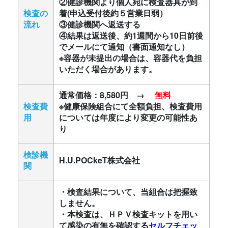
②健診機関より個人宛に検査器具が到
検査の
着(申込受付後約５営業日弱）
流れ
③健診機関へ返送する
④結果は返送後、約1週間から10日前後
でメールにて通知（書面通知なし）
※容器が未提出の場合は、容器代を負担
いただく場合があります。
通常価格：8,580円 →
無料
検査費
※健康保険組合にて全額負担、検査費用
用
については年度により変更の可能性あ
り
検診機
H.U.POCkeT株式会社
関
・
検査結果について、当組合は把握致
しません。
・本検査は、ＨＰＶ検査キットを用い
て感染の有無を確認す
る
セルフチェッ