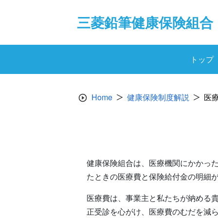
Skip
to
三菱鉛筆健康保険組合
content
トップ
Home
健康保険制度解説
医
健康保険組合は、医療機関にかかっ
たときの医療費と保険給付金の明細
医療費は、事業主と私たちが納める
正受診を心がけ、医療費のむだを減